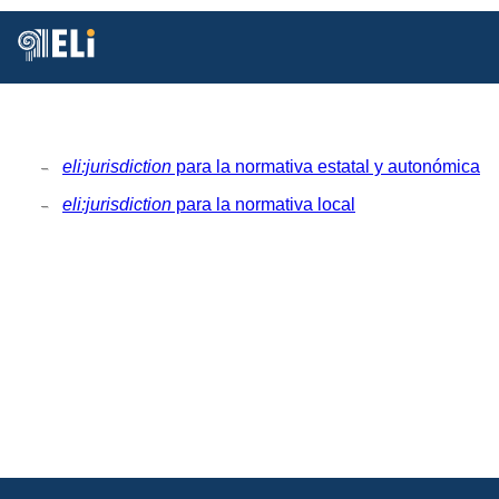
Está
Vd.
en
Inicio
MDR
Authorities
Jurisdiction
eli:jurisdiction
para la normativa estatal y autonómica
eli:jurisdiction
para la normativa local