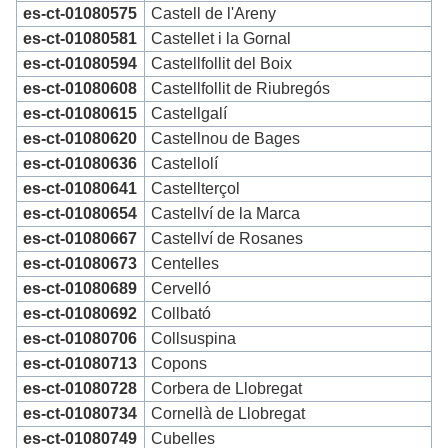
es-ct-01080575
Castell de l'Areny
es-ct-01080581
Castellet i la Gornal
es-ct-01080594
Castellfollit del Boix
es-ct-01080608
Castellfollit de Riubregós
es-ct-01080615
Castellgalí
es-ct-01080620
Castellnou de Bages
es-ct-01080636
Castellolí
es-ct-01080641
Castellterçol
es-ct-01080654
Castellví de la Marca
es-ct-01080667
Castellví de Rosanes
es-ct-01080673
Centelles
es-ct-01080689
Cervelló
es-ct-01080692
Collbató
es-ct-01080706
Collsuspina
es-ct-01080713
Copons
es-ct-01080728
Corbera de Llobregat
es-ct-01080734
Cornellà de Llobregat
es-ct-01080749
Cubelles