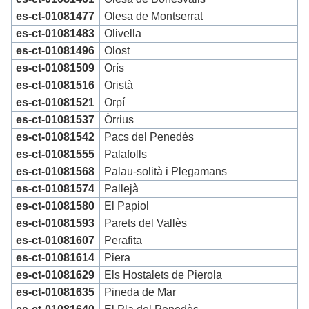
es-ct-01081477
Olesa de Montserrat
es-ct-01081483
Olivella
es-ct-01081496
Olost
es-ct-01081509
Orís
es-ct-01081516
Oristà
es-ct-01081521
Orpí
es-ct-01081537
Òrrius
es-ct-01081542
Pacs del Penedès
es-ct-01081555
Palafolls
es-ct-01081568
Palau-solità i Plegamans
es-ct-01081574
Pallejà
es-ct-01081580
El Papiol
es-ct-01081593
Parets del Vallès
es-ct-01081607
Perafita
es-ct-01081614
Piera
es-ct-01081629
Els Hostalets de Pierola
es-ct-01081635
Pineda de Mar