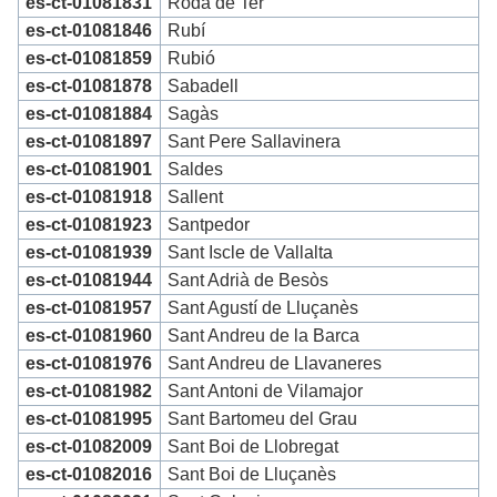
es-ct-01081831
Roda de Ter
es-ct-01081846
Rubí
es-ct-01081859
Rubió
es-ct-01081878
Sabadell
es-ct-01081884
Sagàs
es-ct-01081897
Sant Pere Sallavinera
es-ct-01081901
Saldes
es-ct-01081918
Sallent
es-ct-01081923
Santpedor
es-ct-01081939
Sant Iscle de Vallalta
es-ct-01081944
Sant Adrià de Besòs
es-ct-01081957
Sant Agustí de Lluçanès
es-ct-01081960
Sant Andreu de la Barca
es-ct-01081976
Sant Andreu de Llavaneres
es-ct-01081982
Sant Antoni de Vilamajor
es-ct-01081995
Sant Bartomeu del Grau
es-ct-01082009
Sant Boi de Llobregat
es-ct-01082016
Sant Boi de Lluçanès