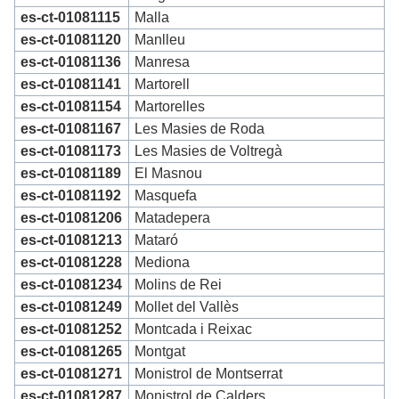
es-ct-01081115
Malla
es-ct-01081120
Manlleu
es-ct-01081136
Manresa
es-ct-01081141
Martorell
es-ct-01081154
Martorelles
es-ct-01081167
Les Masies de Roda
es-ct-01081173
Les Masies de Voltregà
es-ct-01081189
El Masnou
es-ct-01081192
Masquefa
es-ct-01081206
Matadepera
es-ct-01081213
Mataró
es-ct-01081228
Mediona
es-ct-01081234
Molins de Rei
es-ct-01081249
Mollet del Vallès
es-ct-01081252
Montcada i Reixac
es-ct-01081265
Montgat
es-ct-01081271
Monistrol de Montserrat
es-ct-01081287
Monistrol de Calders