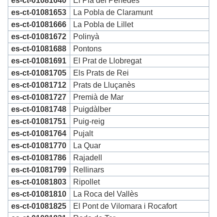
es-ct-01081640
El Pla del Penedès
es-ct-01081653
La Pobla de Claramunt
es-ct-01081666
La Pobla de Lillet
es-ct-01081672
Polinyà
es-ct-01081688
Pontons
es-ct-01081691
El Prat de Llobregat
es-ct-01081705
Els Prats de Rei
es-ct-01081712
Prats de Lluçanès
es-ct-01081727
Premià de Mar
es-ct-01081748
Puigdàlber
es-ct-01081751
Puig-reig
es-ct-01081764
Pujalt
es-ct-01081770
La Quar
es-ct-01081786
Rajadell
es-ct-01081799
Rellinars
es-ct-01081803
Ripollet
es-ct-01081810
La Roca del Vallès
es-ct-01081825
El Pont de Vilomara i Rocafort