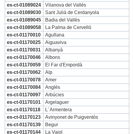
es-ct-01089024
Vilanova del Vallès
es-ct-01089030
Sant Julià de Cerdanyola
es-ct-01089045
Badia del Vallès
es-ct-01089058
La Palma de Cervelló
es-ct-01170010
Agullana
es-ct-01170025
Aiguaviva
es-ct-01170031
Albanyà
es-ct-01170046
Albons
es-ct-01170059
El Far d'Empordà
es-ct-01170062
Alp
es-ct-01170078
Amer
es-ct-01170084
Anglès
es-ct-01170097
Arbúcies
es-ct-01170101
Argelaguer
es-ct-01170118
L' Armentera
es-ct-01170123
Avinyonet de Puigventós
es-ct-01170139
Begur
es-ct-01170144
La Vajol