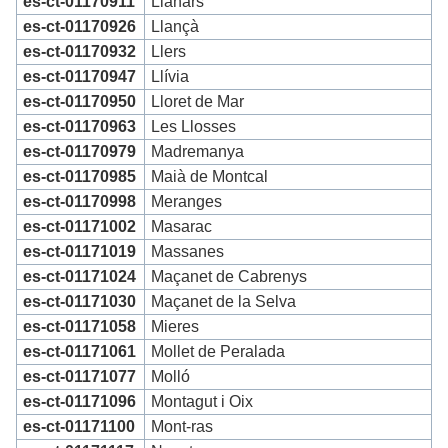
es-ct-01170911
Llanars
es-ct-01170926
Llançà
es-ct-01170932
Llers
es-ct-01170947
Llívia
es-ct-01170950
Lloret de Mar
es-ct-01170963
Les Llosses
es-ct-01170979
Madremanya
es-ct-01170985
Maià de Montcal
es-ct-01170998
Meranges
es-ct-01171002
Masarac
es-ct-01171019
Massanes
es-ct-01171024
Maçanet de Cabrenys
es-ct-01171030
Maçanet de la Selva
es-ct-01171058
Mieres
es-ct-01171061
Mollet de Peralada
es-ct-01171077
Molló
es-ct-01171096
Montagut i Oix
es-ct-01171100
Mont-ras