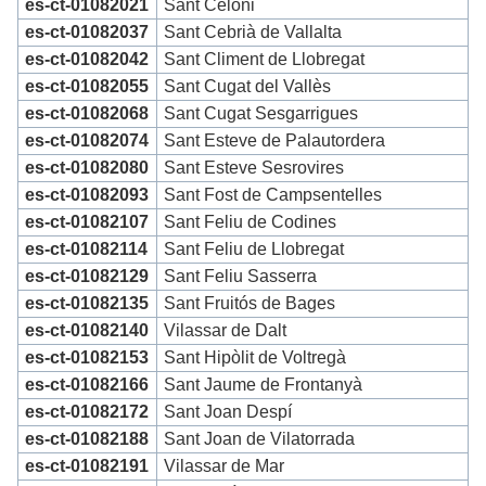
es-ct-01082021
Sant Celoni
es-ct-01082037
Sant Cebrià de Vallalta
es-ct-01082042
Sant Climent de Llobregat
es-ct-01082055
Sant Cugat del Vallès
es-ct-01082068
Sant Cugat Sesgarrigues
es-ct-01082074
Sant Esteve de Palautordera
es-ct-01082080
Sant Esteve Sesrovires
es-ct-01082093
Sant Fost de Campsentelles
es-ct-01082107
Sant Feliu de Codines
es-ct-01082114
Sant Feliu de Llobregat
es-ct-01082129
Sant Feliu Sasserra
es-ct-01082135
Sant Fruitós de Bages
es-ct-01082140
Vilassar de Dalt
es-ct-01082153
Sant Hipòlit de Voltregà
es-ct-01082166
Sant Jaume de Frontanyà
es-ct-01082172
Sant Joan Despí
es-ct-01082188
Sant Joan de Vilatorrada
es-ct-01082191
Vilassar de Mar