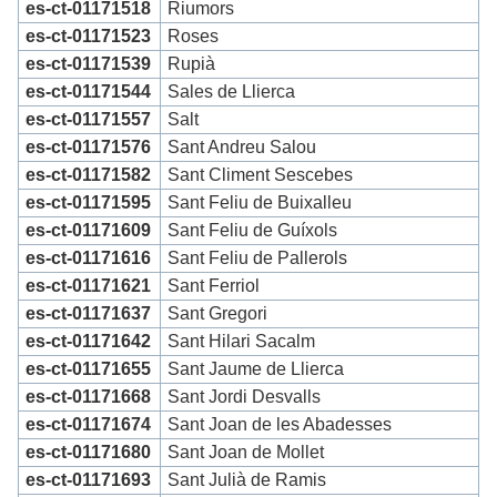
es-ct-01171518
Riumors
es-ct-01171523
Roses
es-ct-01171539
Rupià
es-ct-01171544
Sales de Llierca
es-ct-01171557
Salt
es-ct-01171576
Sant Andreu Salou
es-ct-01171582
Sant Climent Sescebes
es-ct-01171595
Sant Feliu de Buixalleu
es-ct-01171609
Sant Feliu de Guíxols
es-ct-01171616
Sant Feliu de Pallerols
es-ct-01171621
Sant Ferriol
es-ct-01171637
Sant Gregori
es-ct-01171642
Sant Hilari Sacalm
es-ct-01171655
Sant Jaume de Llierca
es-ct-01171668
Sant Jordi Desvalls
es-ct-01171674
Sant Joan de les Abadesses
es-ct-01171680
Sant Joan de Mollet
es-ct-01171693
Sant Julià de Ramis