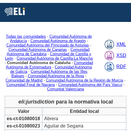
Está
Vd.
en
Inicio
MDR
Authorities
Jurisdiction
2
Todas las comunidades
-
Comunidad Autónoma de
Andalucía
-
Comunidad Autónoma de Aragón
-
XML
Comunidad Autónoma del Principado de Asturias
-
Comunidad Autónoma de Canarias
-
Comunidad
Autónoma de Cantabria
-
Comunidad de Castilla y
XSD
León
-
Comunidad Autónoma de Castilla-La Mancha
-
Comunidad Autónoma de Cataluña
-
Comunidad
RDF
Autónoma de Extremadura
-
Comunidad Autónoma
de Galicia
-
Comunidad Autónoma de las Illes
Balears
-
Comunidad Autónoma de la Rioja
-
Comunidad de Madrid
-
Comunidad Autónoma de la Región de Murcia
-
Comunidad Foral de Navarra
-
Comunidad Autónoma del País Vasco
-
Comunitat Valenciana
eli:jurisdiction
para la normativa local
Valor
Entidad local
es-ct-01080018
Abrera
es-ct-01080023
Aguilar de Segarra