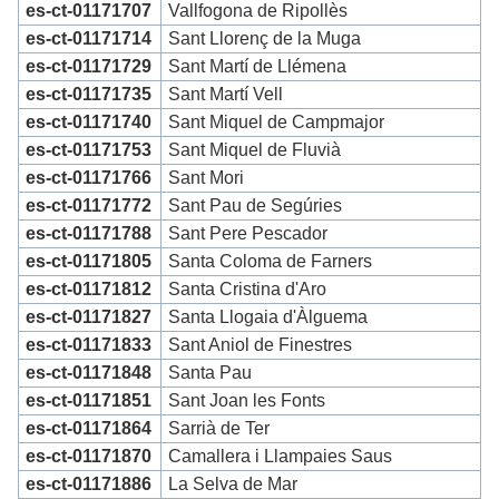
es-ct-01171707
Vallfogona de Ripollès
es-ct-01171714
Sant Llorenç de la Muga
es-ct-01171729
Sant Martí de Llémena
es-ct-01171735
Sant Martí Vell
es-ct-01171740
Sant Miquel de Campmajor
es-ct-01171753
Sant Miquel de Fluvià
es-ct-01171766
Sant Mori
es-ct-01171772
Sant Pau de Segúries
es-ct-01171788
Sant Pere Pescador
es-ct-01171805
Santa Coloma de Farners
es-ct-01171812
Santa Cristina d'Aro
es-ct-01171827
Santa Llogaia d'Àlguema
es-ct-01171833
Sant Aniol de Finestres
es-ct-01171848
Santa Pau
es-ct-01171851
Sant Joan les Fonts
es-ct-01171864
Sarrià de Ter
es-ct-01171870
Camallera i Llampaies Saus
es-ct-01171886
La Selva de Mar