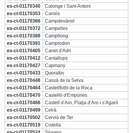
es-ct-01170340
Calonge i Sant Antoni
es-ct-01170353
Camós
es-ct-01170366
Campdevànol
es-ct-01170372
Campelles
es-ct-01170388
Campllong
es-ct-01170391
Camprodon
es-ct-01170405
Canet d'Adri
es-ct-01170412
Cantallops
es-ct-01170427
Capmany
es-ct-01170433
Queralbs
es-ct-01170448
Cassà de la Selva
es-ct-01170464
Castellfollit de la Roca
es-ct-01170470
Castelló d'Empúries
es-ct-01170486
Castell d'Aro, Platja d'Aro i s'Agaró
es-ct-01170499
Celrà
es-ct-01170502
Cervià de Ter
es-ct-01170519
Cistella
es-ct-01170524
Siurana