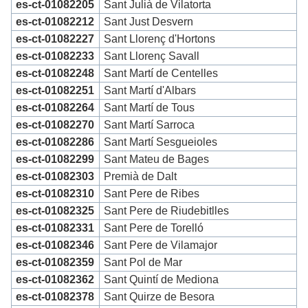
es-ct-01082205
Sant Julià de Vilatorta
es-ct-01082212
Sant Just Desvern
es-ct-01082227
Sant Llorenç d'Hortons
es-ct-01082233
Sant Llorenç Savall
es-ct-01082248
Sant Martí de Centelles
es-ct-01082251
Sant Martí d'Albars
es-ct-01082264
Sant Martí de Tous
es-ct-01082270
Sant Martí Sarroca
es-ct-01082286
Sant Martí Sesgueioles
es-ct-01082299
Sant Mateu de Bages
es-ct-01082303
Premià de Dalt
es-ct-01082310
Sant Pere de Ribes
es-ct-01082325
Sant Pere de Riudebitlles
es-ct-01082331
Sant Pere de Torelló
es-ct-01082346
Sant Pere de Vilamajor
es-ct-01082359
Sant Pol de Mar
es-ct-01082362
Sant Quintí de Mediona
es-ct-01082378
Sant Quirze de Besora