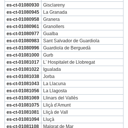
es-ct-01080930
Gisclareny
es-ct-01080945
La Granada
es-ct-01080958
Granera
es-ct-01080961
Granollers
es-ct-01080977
Gualba
es-ct-01080983
Sant Salvador de Guardiola
es-ct-01080996
Guardiola de Berguedà
es-ct-01081000
Gurb
es-ct-01081017
L' Hospitalet de Llobregat
es-ct-01081022
Igualada
es-ct-01081038
Jorba
es-ct-01081043
La Llacuna
es-ct-01081056
La Llagosta
es-ct-01081069
Llinars del Vallès
es-ct-01081075
Lliçà d'Amunt
es-ct-01081081
Lliçà de Vall
es-ct-01081094
Lluçà
es-ct-01081108
Malgrat de Mar