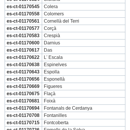
es-ct-01170545
Colera
es-ct-01170558
Colomers
es-ct-01170561
Cornellà del Terri
es-ct-01170577
Corçà
es-ct-01170583
Crespià
es-ct-01170600
Darnius
es-ct-01170617
Das
es-ct-01170622
L' Escala
es-ct-01170638
Espinelves
es-ct-01170643
Espolla
es-ct-01170656
Esponellà
es-ct-01170669
Figueres
es-ct-01170675
Flaçà
es-ct-01170681
Foixà
es-ct-01170694
Fontanals de Cerdanya
es-ct-01170708
Fontanilles
es-ct-01170715
Fontcoberta
es-ct-01170736
Fornells de la Selva