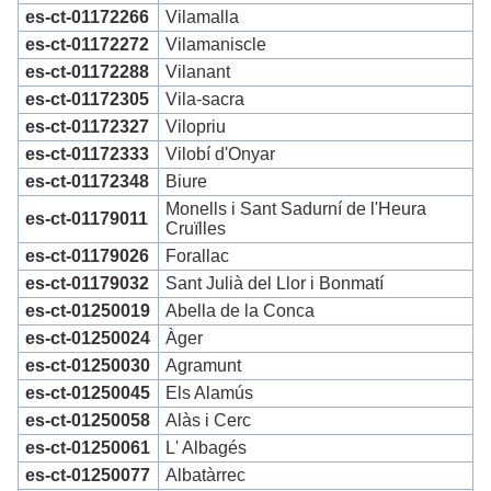
es-ct-01172266
Vilamalla
es-ct-01172272
Vilamaniscle
es-ct-01172288
Vilanant
es-ct-01172305
Vila-sacra
es-ct-01172327
Vilopriu
es-ct-01172333
Vilobí d'Onyar
es-ct-01172348
Biure
Monells i Sant Sadurní de l'Heura
es-ct-01179011
Cruïlles
es-ct-01179026
Forallac
es-ct-01179032
Sant Julià del Llor i Bonmatí
es-ct-01250019
Abella de la Conca
es-ct-01250024
Àger
es-ct-01250030
Agramunt
es-ct-01250045
Els Alamús
es-ct-01250058
Alàs i Cerc
es-ct-01250061
L' Albagés
es-ct-01250077
Albatàrrec