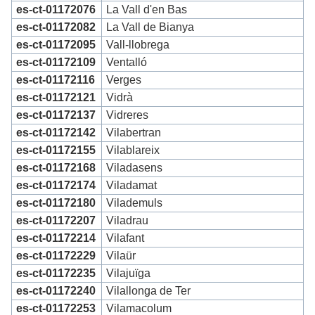
es-ct-01172076
La Vall d'en Bas
es-ct-01172082
La Vall de Bianya
es-ct-01172095
Vall-llobrega
es-ct-01172109
Ventalló
es-ct-01172116
Verges
es-ct-01172121
Vidrà
es-ct-01172137
Vidreres
es-ct-01172142
Vilabertran
es-ct-01172155
Vilablareix
es-ct-01172168
Viladasens
es-ct-01172174
Viladamat
es-ct-01172180
Vilademuls
es-ct-01172207
Viladrau
es-ct-01172214
Vilafant
es-ct-01172229
Vilaür
es-ct-01172235
Vilajuïga
es-ct-01172240
Vilallonga de Ter
es-ct-01172253
Vilamacolum