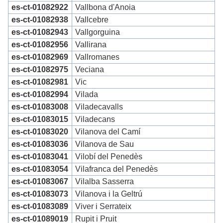
es-ct-01082922
Vallbona d'Anoia
es-ct-01082938
Vallcebre
es-ct-01082943
Vallgorguina
es-ct-01082956
Vallirana
es-ct-01082969
Vallromanes
es-ct-01082975
Veciana
es-ct-01082981
Vic
es-ct-01082994
Vilada
es-ct-01083008
Viladecavalls
es-ct-01083015
Viladecans
es-ct-01083020
Vilanova del Camí
es-ct-01083036
Vilanova de Sau
es-ct-01083041
Vilobí del Penedès
es-ct-01083054
Vilafranca del Penedès
es-ct-01083067
Vilalba Sasserra
es-ct-01083073
Vilanova i la Geltrú
es-ct-01083089
Viver i Serrateix
es-ct-01089019
Rupit i Pruit