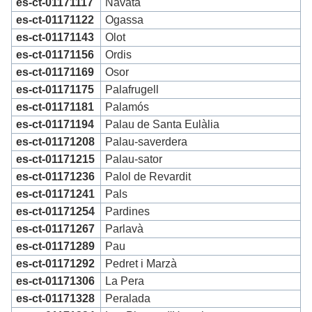
es-ct-01171117
Navata
es-ct-01171122
Ogassa
es-ct-01171143
Olot
es-ct-01171156
Ordis
es-ct-01171169
Osor
es-ct-01171175
Palafrugell
es-ct-01171181
Palamós
es-ct-01171194
Palau de Santa Eulàlia
es-ct-01171208
Palau-saverdera
es-ct-01171215
Palau-sator
es-ct-01171236
Palol de Revardit
es-ct-01171241
Pals
es-ct-01171254
Pardines
es-ct-01171267
Parlavà
es-ct-01171289
Pau
es-ct-01171292
Pedret i Marzà
es-ct-01171306
La Pera
es-ct-01171328
Peralada