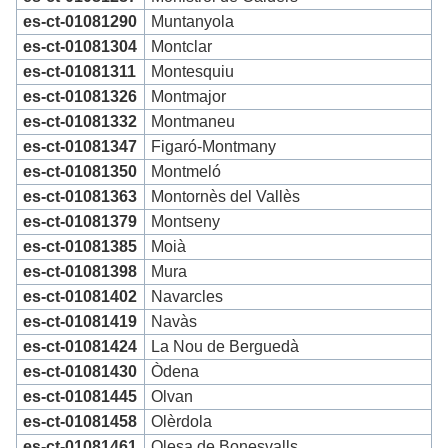
es-ct-01081290
Muntanyola
es-ct-01081304
Montclar
es-ct-01081311
Montesquiu
es-ct-01081326
Montmajor
es-ct-01081332
Montmaneu
es-ct-01081347
Figaró-Montmany
es-ct-01081350
Montmeló
es-ct-01081363
Montornès del Vallès
es-ct-01081379
Montseny
es-ct-01081385
Moià
es-ct-01081398
Mura
es-ct-01081402
Navarcles
es-ct-01081419
Navàs
es-ct-01081424
La Nou de Berguedà
es-ct-01081430
Òdena
es-ct-01081445
Olvan
es-ct-01081458
Olèrdola
es-ct-01081461
Olesa de Bonesvalls