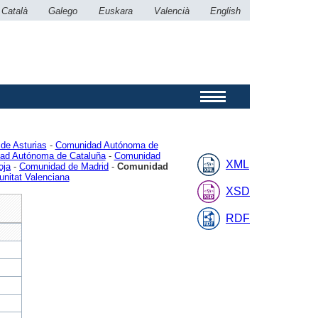
Català
Galego
Euskara
Valencià
English
de Asturias
-
Comunidad Autónoma de
ad Autónoma de Cataluña
-
Comunidad
XML
oja
-
Comunidad de Madrid
-
Comunidad
nitat Valenciana
XSD
RDF