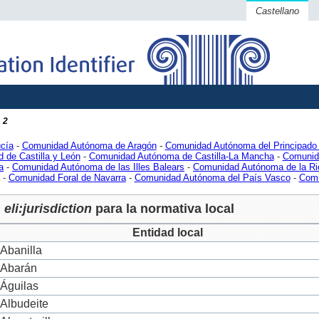
Castellano
2
cía
-
Comunidad Autónoma de Aragón
-
Comunidad Autónoma del Principado 
 de Castilla y León
-
Comunidad Autónoma de Castilla-La Mancha
-
Comunid
a
-
Comunidad Autónoma de las Illes Balears
-
Comunidad Autónoma de la Ri
-
Comunidad Foral de Navarra
-
Comunidad Autónoma del País Vasco
-
Comu
eli:jurisdiction
para la normativa local
Entidad local
Abanilla
Abarán
Águilas
Albudeite