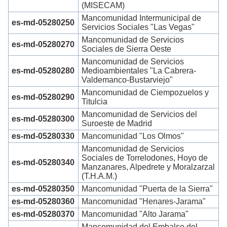
(MISECAM)
Mancomunidad Intermunicipal de
es-md-05280250
Servicios Sociales "Las Vegas"
Mancomunidad de Servicios
es-md-05280270
Sociales de Sierra Oeste
Mancomunidad de Servicios
es-md-05280280
Medioambientales "La Cabrera-
Valdemanco-Bustarviejo"
Mancomunidad de Ciempozuelos y
es-md-05280290
Titulcia
Mancomunidad de Servicios del
es-md-05280300
Suroeste de Madrid
es-md-05280330
Mancomunidad "Los Olmos"
Mancomunidad de Servicios
Sociales de Torrelodones, Hoyo de
es-md-05280340
Manzanares, Alpedrete y Moralzarzal
(T.H.A.M.)
es-md-05280350
Mancomunidad "Puerta de la Sierra"
es-md-05280360
Mancomunidad "Henares-Jarama"
es-md-05280370
Mancomunidad "Alto Jarama"
Mancomunidad del Embalse del