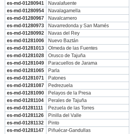
es-md-01280941
Navalafuente
es-md-01280954
Navalagamella
es-md-01280967
Navalcarnero
es-md-01280973
Navarredonda y San Mamés
es-md-01280992
Navas del Rey
es-md-01281006
Nuevo Baztán
es-md-01281013
Olmeda de las Fuentes
es-md-01281028
Orusco de Tajuña
es-md-01281049
Paracuellos de Jarama
es-md-01281065
Parla
es-md-01281071
Patones
es-md-01281087
Pedrezuela
es-md-01281090
Pelayos de la Presa
es-md-01281104
Perales de Tajuña
es-md-01281111
Pezuela de las Torres
es-md-01281126
Pinilla del Valle
es-md-01281132
Pinto
es-md-01281147
Piñuécar-Gandullas