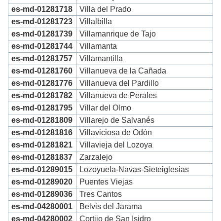
es-md-01281718
Villa del Prado
es-md-01281723
Villalbilla
es-md-01281739
Villamanrique de Tajo
es-md-01281744
Villamanta
es-md-01281757
Villamantilla
es-md-01281760
Villanueva de la Cañada
es-md-01281776
Villanueva del Pardillo
es-md-01281782
Villanueva de Perales
es-md-01281795
Villar del Olmo
es-md-01281809
Villarejo de Salvanés
es-md-01281816
Villaviciosa de Odón
es-md-01281821
Villavieja del Lozoya
es-md-01281837
Zarzalejo
es-md-01289015
Lozoyuela-Navas-Sieteiglesias
es-md-01289020
Puentes Viejas
es-md-01289036
Tres Cantos
es-md-04280001
Belvis del Jarama
es-md-04280002
Cortijo de San Isidro