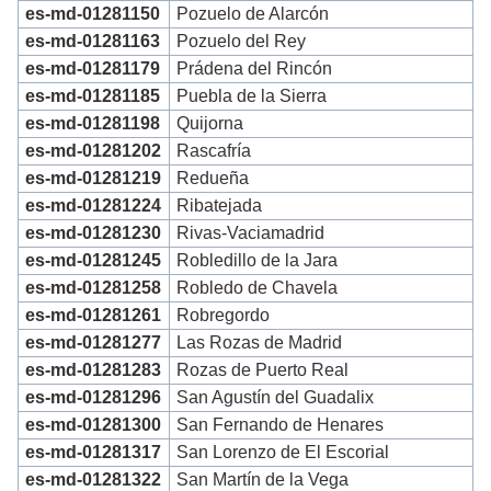
es-md-01281150
Pozuelo de Alarcón
es-md-01281163
Pozuelo del Rey
es-md-01281179
Prádena del Rincón
es-md-01281185
Puebla de la Sierra
es-md-01281198
Quijorna
es-md-01281202
Rascafría
es-md-01281219
Redueña
es-md-01281224
Ribatejada
es-md-01281230
Rivas-Vaciamadrid
es-md-01281245
Robledillo de la Jara
es-md-01281258
Robledo de Chavela
es-md-01281261
Robregordo
es-md-01281277
Las Rozas de Madrid
es-md-01281283
Rozas de Puerto Real
es-md-01281296
San Agustín del Guadalix
es-md-01281300
San Fernando de Henares
es-md-01281317
San Lorenzo de El Escorial
es-md-01281322
San Martín de la Vega