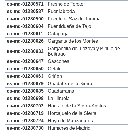
es-md-01280571
Fresno de Torote
es-md-01280587
Fuenlabrada
es-md-01280590
Fuente el Saz de Jarama
es-md-01280604
Fuentidueña de Tajo
es-md-01280611
Galapagar
es-md-01280626
Garganta de los Montes
Gargantilla del Lozoya y Pinilla de
es-md-01280632
Buitrago
es-md-01280647
Gascones
es-md-01280650
Getafe
es-md-01280663
Griñón
es-md-01280679
Guadalix de la Sierra
es-md-01280685
Guadarrama
es-md-01280698
La Hiruela
es-md-01280702
Horcajo de la Sierra-Aoslos
es-md-01280719
Horcajuelo de la Sierra
es-md-01280724
Hoyo de Manzanares
es-md-01280730
Humanes de Madrid