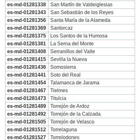
es-md-01281338
San Martín de Valdeiglesias
es-md-01281343
San Sebastián de los Reyes
es-md-01281356
Santa María de la Alameda
es-md-01281369
Santorcaz
es-md-01281375
Los Santos de la Humosa
es-md-01281381
La Serna del Monte
es-md-01281408
Serranillos del Valle
es-md-01281415
Sevilla la Nueva
es-md-01281436
Somosierra
es-md-01281441
Soto del Real
es-md-01281454
Talamanca de Jarama
es-md-01281467
Tielmes
es-md-01281473
Titulcia
es-md-01281489
Torrejón de Ardoz
es-md-01281492
Torrejón de la Calzada
es-md-01281505
Torrejón de Velasco
es-md-01281512
Torrelaguna
es-md-01281527
Torrelodones