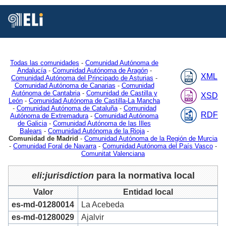
Está
Vd.
en
Inicio
MDR
Authorities
Jurisdiction
2
Todas las comunidades
-
Comunidad Autónoma de
Andalucía
-
Comunidad Autónoma de Aragón
-
XML
Comunidad Autónoma del Principado de Asturias
-
Comunidad Autónoma de Canarias
-
Comunidad
Autónoma de Cantabria
-
Comunidad de Castilla y
XSD
León
-
Comunidad Autónoma de Castilla-La Mancha
-
Comunidad Autónoma de Cataluña
-
Comunidad
RDF
Autónoma de Extremadura
-
Comunidad Autónoma
de Galicia
-
Comunidad Autónoma de las Illes
Balears
-
Comunidad Autónoma de la Rioja
-
Comunidad de Madrid
-
Comunidad Autónoma de la Región de Murcia
-
Comunidad Foral de Navarra
-
Comunidad Autónoma del País Vasco
-
Comunitat Valenciana
eli:jurisdiction
para la normativa local
Valor
Entidad local
es-md-01280014
La Acebeda
es-md-01280029
Ajalvir