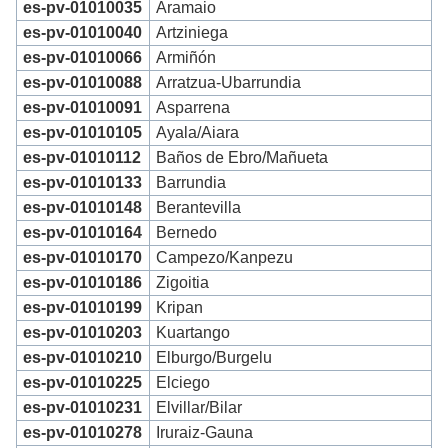
es-pv-01010035
Aramaio
es-pv-01010040
Artziniega
es-pv-01010066
Armiñón
es-pv-01010088
Arratzua-Ubarrundia
es-pv-01010091
Asparrena
es-pv-01010105
Ayala/Aiara
es-pv-01010112
Baños de Ebro/Mañueta
es-pv-01010133
Barrundia
es-pv-01010148
Berantevilla
es-pv-01010164
Bernedo
es-pv-01010170
Campezo/Kanpezu
es-pv-01010186
Zigoitia
es-pv-01010199
Kripan
es-pv-01010203
Kuartango
es-pv-01010210
Elburgo/Burgelu
es-pv-01010225
Elciego
es-pv-01010231
Elvillar/Bilar
es-pv-01010278
Iruraiz-Gauna