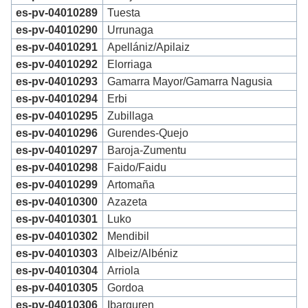
es-pv-04010289
Tuesta
es-pv-04010290
Urrunaga
es-pv-04010291
Apellániz/Apilaiz
es-pv-04010292
Elorriaga
es-pv-04010293
Gamarra Mayor/Gamarra Nagusia
es-pv-04010294
Erbi
es-pv-04010295
Zubillaga
es-pv-04010296
Gurendes-Quejo
es-pv-04010297
Baroja-Zumentu
es-pv-04010298
Faido/Faidu
es-pv-04010299
Artomaña
es-pv-04010300
Azazeta
es-pv-04010301
Luko
es-pv-04010302
Mendibil
es-pv-04010303
Albeiz/Albéniz
es-pv-04010304
Arriola
es-pv-04010305
Gordoa
es-pv-04010306
Ibarguren