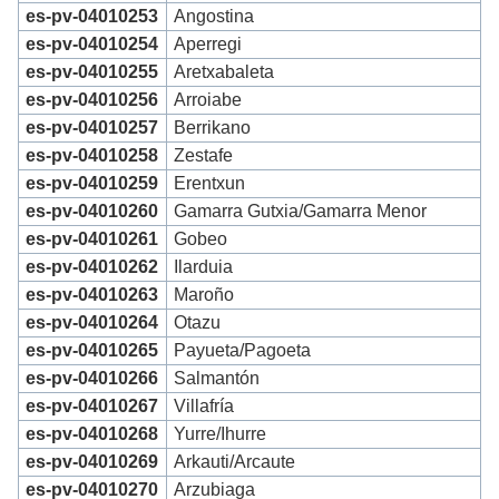
es-pv-04010253
Angostina
es-pv-04010254
Aperregi
es-pv-04010255
Aretxabaleta
es-pv-04010256
Arroiabe
es-pv-04010257
Berrikano
es-pv-04010258
Zestafe
es-pv-04010259
Erentxun
es-pv-04010260
Gamarra Gutxia/Gamarra Menor
es-pv-04010261
Gobeo
es-pv-04010262
Ilarduia
es-pv-04010263
Maroño
es-pv-04010264
Otazu
es-pv-04010265
Payueta/Pagoeta
es-pv-04010266
Salmantón
es-pv-04010267
Villafría
es-pv-04010268
Yurre/Ihurre
es-pv-04010269
Arkauti/Arcaute
es-pv-04010270
Arzubiaga