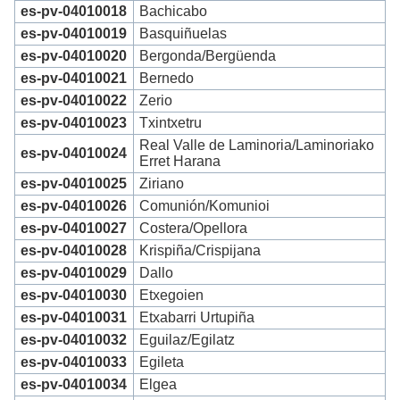
es-pv-04010018
Bachicabo
es-pv-04010019
Basquiñuelas
es-pv-04010020
Bergonda/Bergüenda
es-pv-04010021
Bernedo
es-pv-04010022
Zerio
es-pv-04010023
Txintxetru
Real Valle de Laminoria/Laminoriako
es-pv-04010024
Erret Harana
es-pv-04010025
Ziriano
es-pv-04010026
Comunión/Komunioi
es-pv-04010027
Costera/Opellora
es-pv-04010028
Krispiña/Crispijana
es-pv-04010029
Dallo
es-pv-04010030
Etxegoien
es-pv-04010031
Etxabarri Urtupiña
es-pv-04010032
Eguilaz/Egilatz
es-pv-04010033
Egileta
es-pv-04010034
Elgea