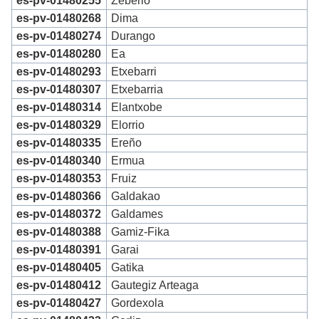
es-pv-01480255
Zeberio
es-pv-01480268
Dima
es-pv-01480274
Durango
es-pv-01480280
Ea
es-pv-01480293
Etxebarri
es-pv-01480307
Etxebarria
es-pv-01480314
Elantxobe
es-pv-01480329
Elorrio
es-pv-01480335
Ereño
es-pv-01480340
Ermua
es-pv-01480353
Fruiz
es-pv-01480366
Galdakao
es-pv-01480372
Galdames
es-pv-01480388
Gamiz-Fika
es-pv-01480391
Garai
es-pv-01480405
Gatika
es-pv-01480412
Gautegiz Arteaga
es-pv-01480427
Gordexola