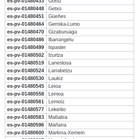
es-pv-01480433
Gorliz
es-pv-01480448
Getxo
es-pv-01480451
Güeñes
es-pv-01480464
Gernika-Lumo
es-pv-01480470
Gizaburuaga
es-pv-01480486
Ibarrangelu
es-pv-01480499
Ispaster
es-pv-01480502
Izurtza
es-pv-01480519
Lanestosa
es-pv-01480524
Larrabetzu
es-pv-01480530
Laukiz
es-pv-01480545
Leioa
es-pv-01480558
Lemoa
es-pv-01480561
Lemoiz
es-pv-01480577
Lekeitio
es-pv-01480583
Mallabia
es-pv-01480596
Mañaria
es-pv-01480600
Markina-Xemein