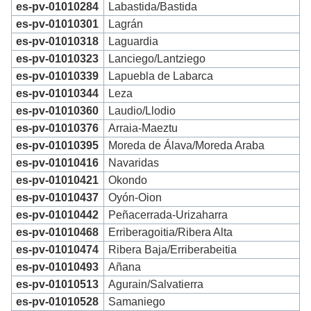
es-pv-01010284
Labastida/Bastida
es-pv-01010301
Lagrán
es-pv-01010318
Laguardia
es-pv-01010323
Lanciego/Lantziego
es-pv-01010339
Lapuebla de Labarca
es-pv-01010344
Leza
es-pv-01010360
Laudio/Llodio
es-pv-01010376
Arraia-Maeztu
es-pv-01010395
Moreda de Álava/Moreda Araba
es-pv-01010416
Navaridas
es-pv-01010421
Okondo
es-pv-01010437
Oyón-Oion
es-pv-01010442
Peñacerrada-Urizaharra
es-pv-01010468
Erriberagoitia/Ribera Alta
es-pv-01010474
Ribera Baja/Erriberabeitia
es-pv-01010493
Añana
es-pv-01010513
Agurain/Salvatierra
es-pv-01010528
Samaniego