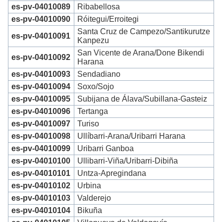
es-pv-04010089
Ribabellosa
es-pv-04010090
Róitegui/Erroitegi
Santa Cruz de Campezo/Santikurutze
es-pv-04010091
Kanpezu
San Vicente de Arana/Done Bikendi
es-pv-04010092
Harana
es-pv-04010093
Sendadiano
es-pv-04010094
Soxo/Sojo
es-pv-04010095
Subijana de Álava/Subillana-Gasteiz
es-pv-04010096
Tertanga
es-pv-04010097
Turiso
es-pv-04010098
Ullíbarri-Arana/Uribarri Harana
es-pv-04010099
Uribarri Ganboa
es-pv-04010100
Ullibarri-Viña/Uribarri-Dibiña
es-pv-04010101
Untza-Apregindana
es-pv-04010102
Urbina
es-pv-04010103
Valderejo
es-pv-04010104
Bikuña