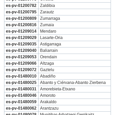
es-pv-01200782
Zaldibia
es-pv-01200795
Zarautz
es-pv-01200809
Zumarraga
es-pv-01200816
Zumaia
es-pv-01209014
Mendaro
es-pv-01209029
Lasarte-Oria
es-pv-01209035
Astigarraga
es-pv-01209040
Baliarrain
es-pv-01209053
Orendain
es-pv-01209066
Altzaga
es-pv-01209072
Gaztelu
es-pv-01480010
Abadiño
es-pv-01480025
Abanto y Ciérvana-Abanto Zierbena
es-pv-01480031
Amorebieta-Etxano
es-pv-01480046
Amoroto
es-pv-01480059
Arakaldo
es-pv-01480062
Arantzazu
es-pv-01480078
Munitibar-Arbatzegi Gerrikaitz