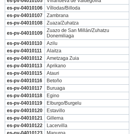
es-pv-04010105
Villanueva de Valdegovía
es-pv-04010106
Víllodas/Billoda
es-pv-04010107
Zambrana
es-pv-04010108
Zuaza/Zuhatza
Zuazo de San Millán/Zuhatzu
es-pv-04010109
Donemiliaga
es-pv-04010110
Azilu
es-pv-04010111
Alaitza
es-pv-04010112
Ametzaga Zuia
es-pv-04010113
Aprikano
es-pv-04010115
Atauri
es-pv-04010116
Betoño
es-pv-04010117
Buruaga
es-pv-04010118
Egino
es-pv-04010119
Elburgo/Burgelu
es-pv-04010120
Estavillo
es-pv-04010121
Gillerna
es-pv-04010122
Lacervilla
es-pv-04010123
Manurga