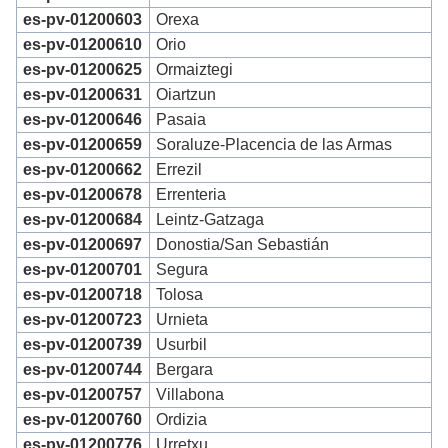
es-pv-01200603
Orexa
es-pv-01200610
Orio
es-pv-01200625
Ormaiztegi
es-pv-01200631
Oiartzun
es-pv-01200646
Pasaia
es-pv-01200659
Soraluze-Placencia de las Armas
es-pv-01200662
Errezil
es-pv-01200678
Errenteria
es-pv-01200684
Leintz-Gatzaga
es-pv-01200697
Donostia/San Sebastián
es-pv-01200701
Segura
es-pv-01200718
Tolosa
es-pv-01200723
Urnieta
es-pv-01200739
Usurbil
es-pv-01200744
Bergara
es-pv-01200757
Villabona
es-pv-01200760
Ordizia
es-pv-01200776
Urretxu