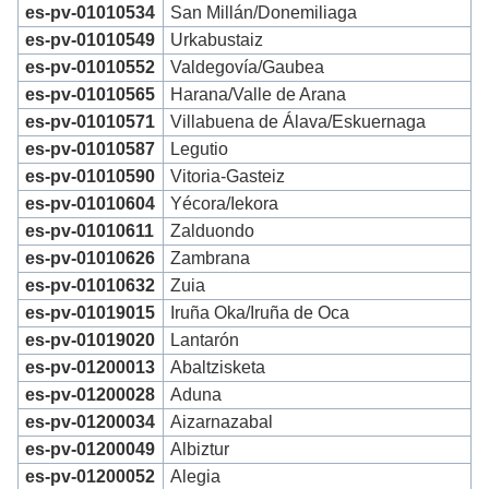
es-pv-01010534
San Millán/Donemiliaga
es-pv-01010549
Urkabustaiz
es-pv-01010552
Valdegovía/Gaubea
es-pv-01010565
Harana/Valle de Arana
es-pv-01010571
Villabuena de Álava/Eskuernaga
es-pv-01010587
Legutio
es-pv-01010590
Vitoria-Gasteiz
es-pv-01010604
Yécora/Iekora
es-pv-01010611
Zalduondo
es-pv-01010626
Zambrana
es-pv-01010632
Zuia
es-pv-01019015
Iruña Oka/Iruña de Oca
es-pv-01019020
Lantarón
es-pv-01200013
Abaltzisketa
es-pv-01200028
Aduna
es-pv-01200034
Aizarnazabal
es-pv-01200049
Albiztur
es-pv-01200052
Alegia