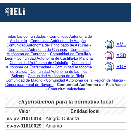
Está
Vd.
en
Inicio
MDR
Authorities
Jurisdiction
2
Todas las comunidades
-
Comunidad Autónoma de
Andalucía
-
Comunidad Autónoma de Aragón
-
XML
Comunidad Autónoma del Principado de Asturias
-
Comunidad Autónoma de Canarias
-
Comunidad
Autónoma de Cantabria
-
Comunidad de Castilla y
XSD
León
-
Comunidad Autónoma de Castilla-La Mancha
-
Comunidad Autónoma de Cataluña
-
Comunidad
RDF
Autónoma de Extremadura
-
Comunidad Autónoma
de Galicia
-
Comunidad Autónoma de las Illes
Balears
-
Comunidad Autónoma de la Rioja
-
Comunidad de Madrid
-
Comunidad Autónoma de la Región de Murcia
-
Comunidad Foral de Navarra
-
Comunidad Autónoma del País Vasco
-
Comunitat Valenciana
eli:jurisdiction
para la normativa local
Valor
Entidad local
es-pv-01010014
Alegría-Dulantzi
es-pv-01010029
Amurrio