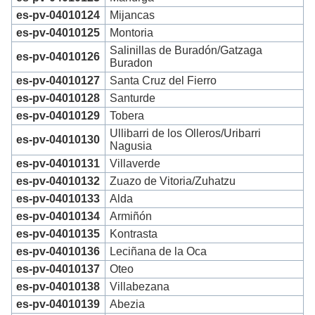
es-pv-04010124
Mijancas
es-pv-04010125
Montoria
Salinillas de Buradón/Gatzaga
es-pv-04010126
Buradon
es-pv-04010127
Santa Cruz del Fierro
es-pv-04010128
Santurde
es-pv-04010129
Tobera
Ullibarri de los Olleros/Uribarri
es-pv-04010130
Nagusia
es-pv-04010131
Villaverde
es-pv-04010132
Zuazo de Vitoria/Zuhatzu
es-pv-04010133
Alda
es-pv-04010134
Armiñón
es-pv-04010135
Kontrasta
es-pv-04010136
Leciñana de la Oca
es-pv-04010137
Oteo
es-pv-04010138
Villabezana
es-pv-04010139
Abezia