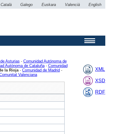
Català
Galego
Euskara
Valencià
English
de Asturias
-
Comunidad Autónoma de
ad Autónoma de Cataluña
-
Comunidad
XML
 la Rioja
-
Comunidad de Madrid
-
Comunitat Valenciana
XSD
RDF