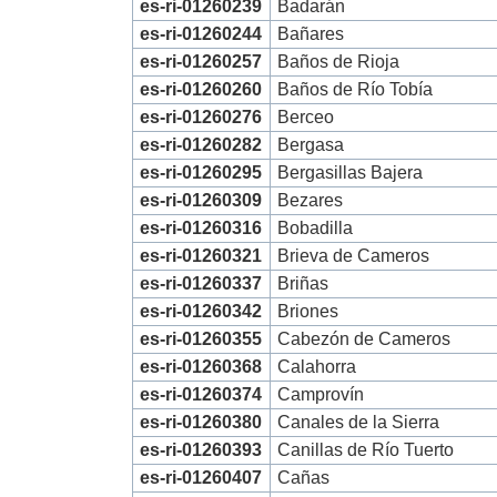
es-ri-01260239
Badarán
es-ri-01260244
Bañares
es-ri-01260257
Baños de Rioja
es-ri-01260260
Baños de Río Tobía
es-ri-01260276
Berceo
es-ri-01260282
Bergasa
es-ri-01260295
Bergasillas Bajera
es-ri-01260309
Bezares
es-ri-01260316
Bobadilla
es-ri-01260321
Brieva de Cameros
es-ri-01260337
Briñas
es-ri-01260342
Briones
es-ri-01260355
Cabezón de Cameros
es-ri-01260368
Calahorra
es-ri-01260374
Camprovín
es-ri-01260380
Canales de la Sierra
es-ri-01260393
Canillas de Río Tuerto
es-ri-01260407
Cañas