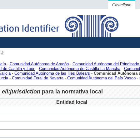
Castellano
2
cía
-
Comunidad Autónoma de Aragón
-
Comunidad Autónoma del Principado 
 de Castilla y León
-
Comunidad Autónoma de Castilla-La Mancha
-
Comunid
alicia
-
Comunidad Autónoma de las Illes Balears
-
Comunidad Autónoma de
urcia
-
Comunidad Foral de Navarra
-
Comunidad Autónoma del País Vasco
-
eli:jurisdiction
para la normativa local
Entidad local