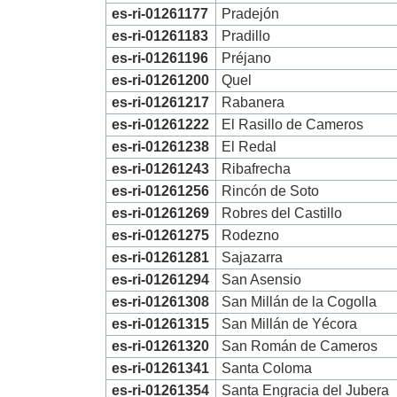
es-ri-01261177
Pradejón
es-ri-01261183
Pradillo
es-ri-01261196
Préjano
es-ri-01261200
Quel
es-ri-01261217
Rabanera
es-ri-01261222
El Rasillo de Cameros
es-ri-01261238
El Redal
es-ri-01261243
Ribafrecha
es-ri-01261256
Rincón de Soto
es-ri-01261269
Robres del Castillo
es-ri-01261275
Rodezno
es-ri-01261281
Sajazarra
es-ri-01261294
San Asensio
es-ri-01261308
San Millán de la Cogolla
es-ri-01261315
San Millán de Yécora
es-ri-01261320
San Román de Cameros
es-ri-01261341
Santa Coloma
es-ri-01261354
Santa Engracia del Jubera