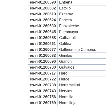
es-ri-01260598
Entrena
es-ri-01260602
Estollo
es-ri-01260619
Ezcaray
es-ri-01260624
Foncea
es-ri-01260630
Fonzaleche
es-ri-01260645
Fuenmayor
es-ri-01260658
Galbárruli
es-ri-01260661
Galilea
es-ri-01260677
Gallinero de Cameros
es-ri-01260683
Gimileo
es-ri-01260696
Grañón
es-ri-01260700
Grávalos
es-ri-01260717
Haro
es-ri-01260722
Herce
es-ri-01260738
Herramélluri
es-ri-01260743
Hervías
es-ri-01260756
Hormilla
es-ri-01260769
Hormilleja