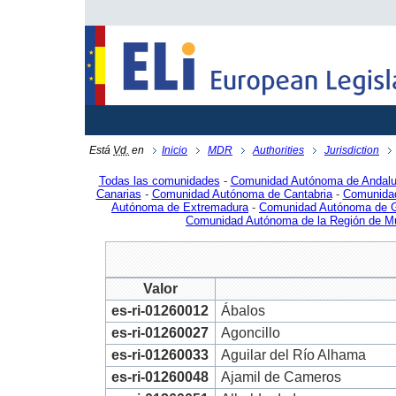
Está
Vd.
en
Inicio
MDR
Authorities
Jurisdiction
Todas las comunidades
-
Comunidad Autónoma de Andalu
Canarias
-
Comunidad Autónoma de Cantabria
-
Comunidad
Autónoma de Extremadura
-
Comunidad Autónoma de G
Comunidad Autónoma de la Región de M
Valor
es-ri-01260012
Ábalos
es-ri-01260027
Agoncillo
es-ri-01260033
Aguilar del Río Alhama
es-ri-01260048
Ajamil de Cameros