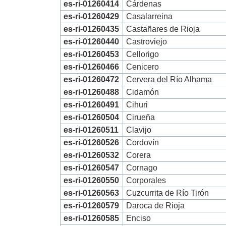
es-ri-01260414
Cárdenas
es-ri-01260429
Casalarreina
es-ri-01260435
Castañares de Rioja
es-ri-01260440
Castroviejo
es-ri-01260453
Cellorigo
es-ri-01260466
Cenicero
es-ri-01260472
Cervera del Río Alhama
es-ri-01260488
Cidamón
es-ri-01260491
Cihuri
es-ri-01260504
Cirueña
es-ri-01260511
Clavijo
es-ri-01260526
Cordovín
es-ri-01260532
Corera
es-ri-01260547
Cornago
es-ri-01260550
Corporales
es-ri-01260563
Cuzcurrita de Río Tirón
es-ri-01260579
Daroca de Rioja
es-ri-01260585
Enciso