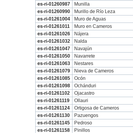
es-ri-01260987
Munilla
es-ri-01260990
Murillo de Río Leza
es-ri-01261004
Muro de Aguas
es-ri-01261011
Muro en Cameros
es-ri-01261026
Nájera
es-ri-01261032
Nalda
es-ri-01261047
Navajún
es-ri-01261050
Navarrete
es-ri-01261063
Nestares
es-ri-01261079
Nieva de Cameros
es-ri-01261085
Ocón
es-ri-01261098
Ochánduri
es-ri-01261102
Ojacastro
es-ri-01261119
Ollauri
es-ri-01261124
Ortigosa de Cameros
es-ri-01261130
Pazuengos
es-ri-01261145
Pedroso
es-ri-01261158
Pinillos