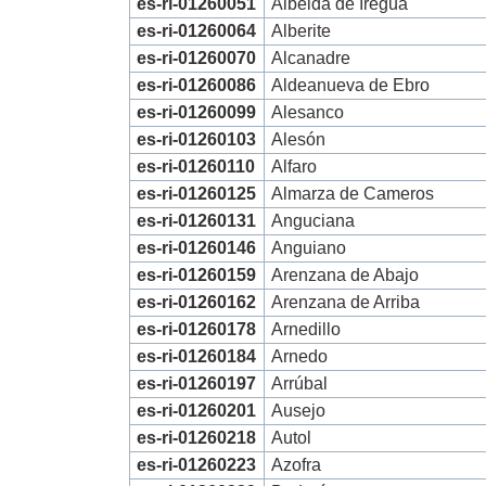
es-ri-01260051
Albelda de Iregua
es-ri-01260064
Alberite
es-ri-01260070
Alcanadre
es-ri-01260086
Aldeanueva de Ebro
es-ri-01260099
Alesanco
es-ri-01260103
Alesón
es-ri-01260110
Alfaro
es-ri-01260125
Almarza de Cameros
es-ri-01260131
Anguciana
es-ri-01260146
Anguiano
es-ri-01260159
Arenzana de Abajo
es-ri-01260162
Arenzana de Arriba
es-ri-01260178
Arnedillo
es-ri-01260184
Arnedo
es-ri-01260197
Arrúbal
es-ri-01260201
Ausejo
es-ri-01260218
Autol
es-ri-01260223
Azofra