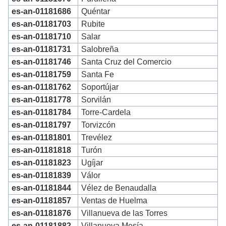
es-an-01181686
Quéntar
es-an-01181703
Rubite
es-an-01181710
Salar
es-an-01181731
Salobreña
es-an-01181746
Santa Cruz del Comercio
es-an-01181759
Santa Fe
es-an-01181762
Soportújar
es-an-01181778
Sorvilán
es-an-01181784
Torre-Cardela
es-an-01181797
Torvizcón
es-an-01181801
Trevélez
es-an-01181818
Turón
es-an-01181823
Ugíjar
es-an-01181839
Válor
es-an-01181844
Vélez de Benaudalla
es-an-01181857
Ventas de Huelma
es-an-01181876
Villanueva de las Torres
es-an-01181882
Villanueva Mesía