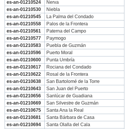
es-an-01210524
Nerva
es-an-01210530
Niebla
es-an-01210545
La Palma del Condado
es-an-01210558
Palos de la Frontera
es-an-01210561
Paterna del Campo
es-an-01210577
Paymogo
es-an-01210583
Puebla de Guzmán
es-an-01210596
Puerto Moral
es-an-01210600
Punta Umbría
es-an-01210617
Rociana del Condado
es-an-01210622
Rosal de la Frontera
es-an-01210638
San Bartolomé de la Torre
es-an-01210643
San Juan del Puerto
es-an-01210656
Sanlúcar de Guadiana
es-an-01210669
San Silvestre de Guzmán
es-an-01210675
Santa Ana la Real
es-an-01210681
Santa Bárbara de Casa
es-an-01210694
Santa Olalla del Cala