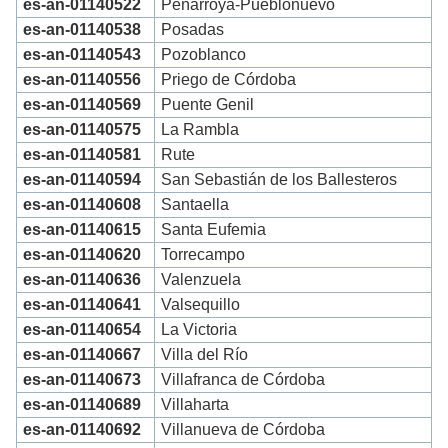
es-an-01140522
Peñarroya-Pueblonuevo
es-an-01140538
Posadas
es-an-01140543
Pozoblanco
es-an-01140556
Priego de Córdoba
es-an-01140569
Puente Genil
es-an-01140575
La Rambla
es-an-01140581
Rute
es-an-01140594
San Sebastián de los Ballesteros
es-an-01140608
Santaella
es-an-01140615
Santa Eufemia
es-an-01140620
Torrecampo
es-an-01140636
Valenzuela
es-an-01140641
Valsequillo
es-an-01140654
La Victoria
es-an-01140667
Villa del Río
es-an-01140673
Villafranca de Córdoba
es-an-01140689
Villaharta
es-an-01140692
Villanueva de Córdoba