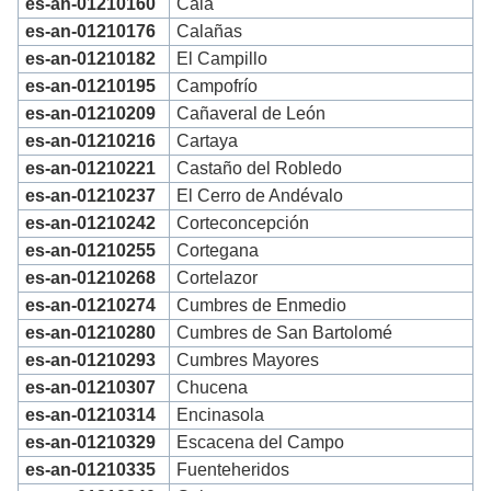
es-an-01210160
Cala
es-an-01210176
Calañas
es-an-01210182
El Campillo
es-an-01210195
Campofrío
es-an-01210209
Cañaveral de León
es-an-01210216
Cartaya
es-an-01210221
Castaño del Robledo
es-an-01210237
El Cerro de Andévalo
es-an-01210242
Corteconcepción
es-an-01210255
Cortegana
es-an-01210268
Cortelazor
es-an-01210274
Cumbres de Enmedio
es-an-01210280
Cumbres de San Bartolomé
es-an-01210293
Cumbres Mayores
es-an-01210307
Chucena
es-an-01210314
Encinasola
es-an-01210329
Escacena del Campo
es-an-01210335
Fuenteheridos