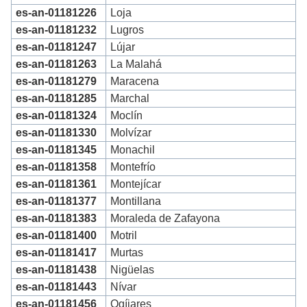
es-an-01181226
Loja
es-an-01181232
Lugros
es-an-01181247
Lújar
es-an-01181263
La Malahá
es-an-01181279
Maracena
es-an-01181285
Marchal
es-an-01181324
Moclín
es-an-01181330
Molvízar
es-an-01181345
Monachil
es-an-01181358
Montefrío
es-an-01181361
Montejícar
es-an-01181377
Montillana
es-an-01181383
Moraleda de Zafayona
es-an-01181400
Motril
es-an-01181417
Murtas
es-an-01181438
Nigüelas
es-an-01181443
Nívar
es-an-01181456
Ogíjares