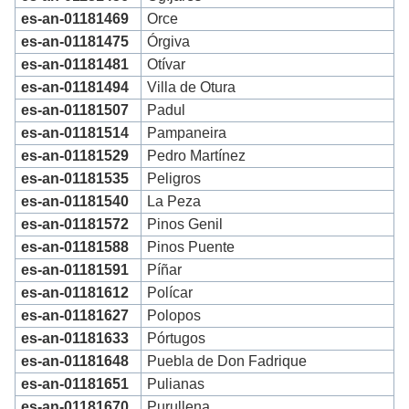
es-an-01181469
Orce
es-an-01181475
Órgiva
es-an-01181481
Otívar
es-an-01181494
Villa de Otura
es-an-01181507
Padul
es-an-01181514
Pampaneira
es-an-01181529
Pedro Martínez
es-an-01181535
Peligros
es-an-01181540
La Peza
es-an-01181572
Pinos Genil
es-an-01181588
Pinos Puente
es-an-01181591
Píñar
es-an-01181612
Polícar
es-an-01181627
Polopos
es-an-01181633
Pórtugos
es-an-01181648
Puebla de Don Fadrique
es-an-01181651
Pulianas
es-an-01181670
Purullena