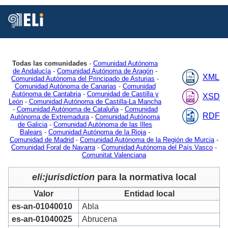
Está
Vd.
en
Inicio
MDR
Authorities
Jurisdiction
2
Todas las comunidades
-
Comunidad Autónoma
de Andalucía
-
Comunidad Autónoma de Aragón
-
XML
Comunidad Autónoma del Principado de Asturias
-
Comunidad Autónoma de Canarias
-
Comunidad
Autónoma de Cantabria
-
Comunidad de Castilla y
XSD
León
-
Comunidad Autónoma de Castilla-La Mancha
-
Comunidad Autónoma de Cataluña
-
Comunidad
RDF
Autónoma de Extremadura
-
Comunidad Autónoma
de Galicia
-
Comunidad Autónoma de las Illes
Balears
-
Comunidad Autónoma de la Rioja
-
Comunidad de Madrid
-
Comunidad Autónoma de la Región de Murcia
-
Comunidad Foral de Navarra
-
Comunidad Autónoma del País Vasco
-
Comunitat Valenciana
eli:jurisdiction
para la normativa local
Valor
Entidad local
es-an-01040010
Abla
es-an-01040025
Abrucena