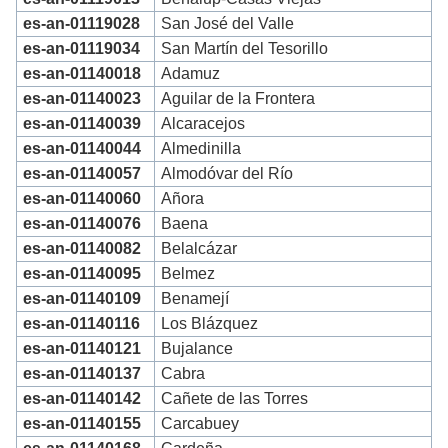
es-an-01119028
San José del Valle
es-an-01119034
San Martín del Tesorillo
es-an-01140018
Adamuz
es-an-01140023
Aguilar de la Frontera
es-an-01140039
Alcaracejos
es-an-01140044
Almedinilla
es-an-01140057
Almodóvar del Río
es-an-01140060
Añora
es-an-01140076
Baena
es-an-01140082
Belalcázar
es-an-01140095
Belmez
es-an-01140109
Benamejí
es-an-01140116
Los Blázquez
es-an-01140121
Bujalance
es-an-01140137
Cabra
es-an-01140142
Cañete de las Torres
es-an-01140155
Carcabuey