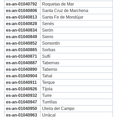
es-an-01040792
Roquetas de Mar
es-an-01040806
Santa Cruz de Marchena
es-an-01040813
Santa Fe de Mondújar
es-an-01040828
Senés
es-an-01040834
Serón
es-an-01040849
Sierro
es-an-01040852
Somontín
es-an-01040865
Sorbas
es-an-01040871
Suflí
es-an-01040887
Tabernas
es-an-01040890
Taberno
es-an-01040904
Tahal
es-an-01040911
Terque
es-an-01040926
Tíjola
es-an-01040932
Turre
es-an-01040947
Turrillas
es-an-01040950
Uleila del Campo
es-an-01040963
Urrácal