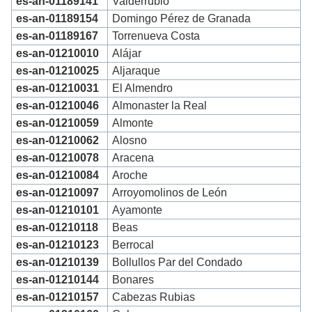
es-an-01189141
Valderrubio
es-an-01189154
Domingo Pérez de Granada
es-an-01189167
Torrenueva Costa
es-an-01210010
Alájar
es-an-01210025
Aljaraque
es-an-01210031
El Almendro
es-an-01210046
Almonaster la Real
es-an-01210059
Almonte
es-an-01210062
Alosno
es-an-01210078
Aracena
es-an-01210084
Aroche
es-an-01210097
Arroyomolinos de León
es-an-01210101
Ayamonte
es-an-01210118
Beas
es-an-01210123
Berrocal
es-an-01210139
Bollullos Par del Condado
es-an-01210144
Bonares
es-an-01210157
Cabezas Rubias