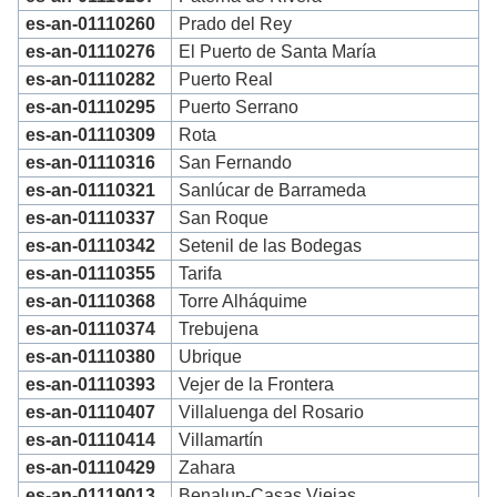
es-an-01110260
Prado del Rey
es-an-01110276
El Puerto de Santa María
es-an-01110282
Puerto Real
es-an-01110295
Puerto Serrano
es-an-01110309
Rota
es-an-01110316
San Fernando
es-an-01110321
Sanlúcar de Barrameda
es-an-01110337
San Roque
es-an-01110342
Setenil de las Bodegas
es-an-01110355
Tarifa
es-an-01110368
Torre Alháquime
es-an-01110374
Trebujena
es-an-01110380
Ubrique
es-an-01110393
Vejer de la Frontera
es-an-01110407
Villaluenga del Rosario
es-an-01110414
Villamartín
es-an-01110429
Zahara
es-an-01119013
Benalup-Casas Viejas