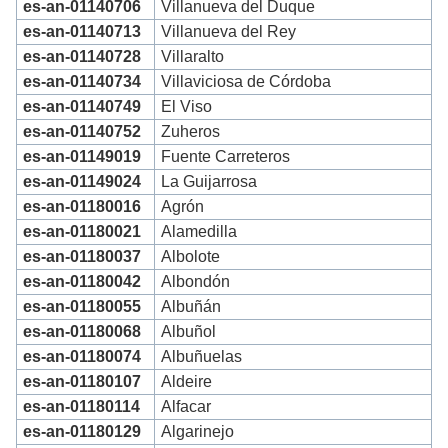
es-an-01140706
Villanueva del Duque
es-an-01140713
Villanueva del Rey
es-an-01140728
Villaralto
es-an-01140734
Villaviciosa de Córdoba
es-an-01140749
El Viso
es-an-01140752
Zuheros
es-an-01149019
Fuente Carreteros
es-an-01149024
La Guijarrosa
es-an-01180016
Agrón
es-an-01180021
Alamedilla
es-an-01180037
Albolote
es-an-01180042
Albondón
es-an-01180055
Albuñán
es-an-01180068
Albuñol
es-an-01180074
Albuñuelas
es-an-01180107
Aldeire
es-an-01180114
Alfacar
es-an-01180129
Algarinejo