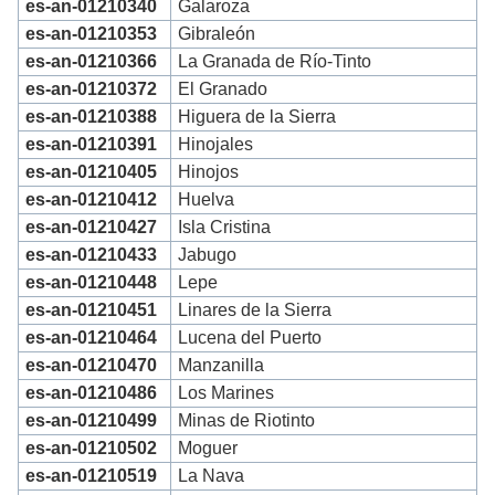
es-an-01210340
Galaroza
es-an-01210353
Gibraleón
es-an-01210366
La Granada de Río-Tinto
es-an-01210372
El Granado
es-an-01210388
Higuera de la Sierra
es-an-01210391
Hinojales
es-an-01210405
Hinojos
es-an-01210412
Huelva
es-an-01210427
Isla Cristina
es-an-01210433
Jabugo
es-an-01210448
Lepe
es-an-01210451
Linares de la Sierra
es-an-01210464
Lucena del Puerto
es-an-01210470
Manzanilla
es-an-01210486
Los Marines
es-an-01210499
Minas de Riotinto
es-an-01210502
Moguer
es-an-01210519
La Nava