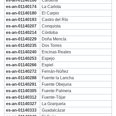
es-an-01140168
Cardeña
es-an-01140174
La Carlota
es-an-01140180
El Carpio
es-an-01140193
Castro del Río
es-an-01140207
Conquista
es-an-01140214
Córdoba
es-an-01140229
Doña Mencía
es-an-01140235
Dos Torres
es-an-01140240
Encinas Reales
es-an-01140253
Espejo
es-an-01140266
Espiel
es-an-01140272
Fernán-Núñez
es-an-01140288
Fuente la Lancha
es-an-01140291
Fuente Obejuna
es-an-01140305
Fuente Palmera
es-an-01140312
Fuente-Tójar
es-an-01140327
La Granjuela
es-an-01140333
Guadalcázar