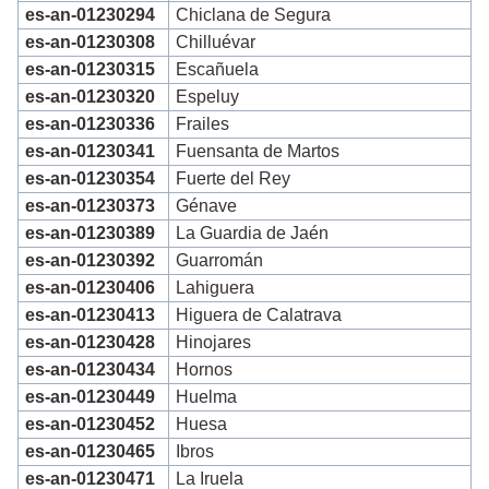
es-an-01230294
Chiclana de Segura
es-an-01230308
Chilluévar
es-an-01230315
Escañuela
es-an-01230320
Espeluy
es-an-01230336
Frailes
es-an-01230341
Fuensanta de Martos
es-an-01230354
Fuerte del Rey
es-an-01230373
Génave
es-an-01230389
La Guardia de Jaén
es-an-01230392
Guarromán
es-an-01230406
Lahiguera
es-an-01230413
Higuera de Calatrava
es-an-01230428
Hinojares
es-an-01230434
Hornos
es-an-01230449
Huelma
es-an-01230452
Huesa
es-an-01230465
Ibros
es-an-01230471
La Iruela