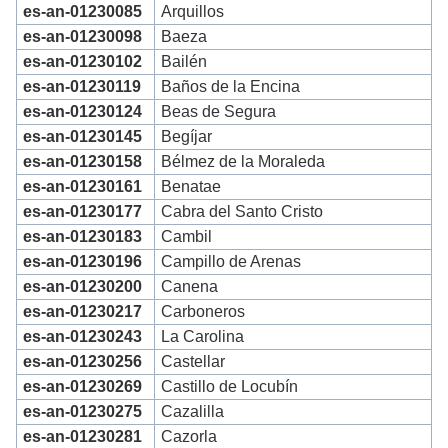
es-an-01230085
Arquillos
es-an-01230098
Baeza
es-an-01230102
Bailén
es-an-01230119
Baños de la Encina
es-an-01230124
Beas de Segura
es-an-01230145
Begíjar
es-an-01230158
Bélmez de la Moraleda
es-an-01230161
Benatae
es-an-01230177
Cabra del Santo Cristo
es-an-01230183
Cambil
es-an-01230196
Campillo de Arenas
es-an-01230200
Canena
es-an-01230217
Carboneros
es-an-01230243
La Carolina
es-an-01230256
Castellar
es-an-01230269
Castillo de Locubín
es-an-01230275
Cazalilla
es-an-01230281
Cazorla