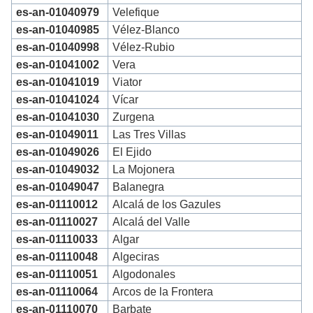
es-an-01040979
Velefique
es-an-01040985
Vélez-Blanco
es-an-01040998
Vélez-Rubio
es-an-01041002
Vera
es-an-01041019
Viator
es-an-01041024
Vícar
es-an-01041030
Zurgena
es-an-01049011
Las Tres Villas
es-an-01049026
El Ejido
es-an-01049032
La Mojonera
es-an-01049047
Balanegra
es-an-01110012
Alcalá de los Gazules
es-an-01110027
Alcalá del Valle
es-an-01110033
Algar
es-an-01110048
Algeciras
es-an-01110051
Algodonales
es-an-01110064
Arcos de la Frontera
es-an-01110070
Barbate