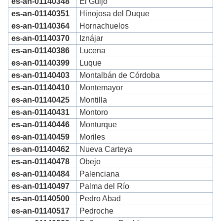
es-an-01140348
El Guijo
es-an-01140351
Hinojosa del Duque
es-an-01140364
Hornachuelos
es-an-01140370
Iznájar
es-an-01140386
Lucena
es-an-01140399
Luque
es-an-01140403
Montalbán de Córdoba
es-an-01140410
Montemayor
es-an-01140425
Montilla
es-an-01140431
Montoro
es-an-01140446
Monturque
es-an-01140459
Moriles
es-an-01140462
Nueva Carteya
es-an-01140478
Obejo
es-an-01140484
Palenciana
es-an-01140497
Palma del Río
es-an-01140500
Pedro Abad
es-an-01140517
Pedroche