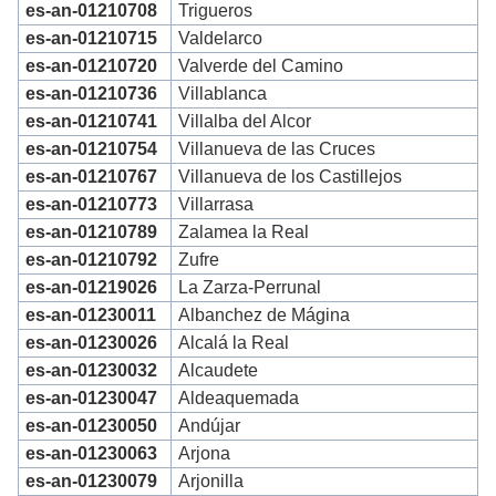
es-an-01210708
Trigueros
es-an-01210715
Valdelarco
es-an-01210720
Valverde del Camino
es-an-01210736
Villablanca
es-an-01210741
Villalba del Alcor
es-an-01210754
Villanueva de las Cruces
es-an-01210767
Villanueva de los Castillejos
es-an-01210773
Villarrasa
es-an-01210789
Zalamea la Real
es-an-01210792
Zufre
es-an-01219026
La Zarza-Perrunal
es-an-01230011
Albanchez de Mágina
es-an-01230026
Alcalá la Real
es-an-01230032
Alcaudete
es-an-01230047
Aldeaquemada
es-an-01230050
Andújar
es-an-01230063
Arjona
es-an-01230079
Arjonilla