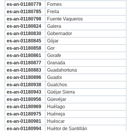
es-an-01180779
Fornes
es-an-01180785
Freila
es-an-01180798
Fuente Vaqueros
es-an-01180824
Galera
es-an-01180830
Gobernador
es-an-01180845
Gójar
es-an-01180858
Gor
es-an-01180861
Gorafe
es-an-01180877
Granada
es-an-01180883
Guadahortuna
es-an-01180896
Guadix
es-an-01180938
Gualchos
es-an-01180943
Güéjar Sierra
es-an-01180956
Güevéjar
es-an-01180969
Huélago
es-an-01180975
Huéneja
es-an-01180981
Huéscar
es-an-01180994
Huétor de Santillán