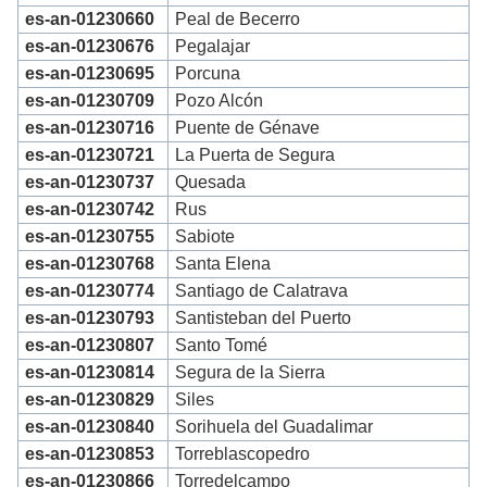
es-an-01230660
Peal de Becerro
es-an-01230676
Pegalajar
es-an-01230695
Porcuna
es-an-01230709
Pozo Alcón
es-an-01230716
Puente de Génave
es-an-01230721
La Puerta de Segura
es-an-01230737
Quesada
es-an-01230742
Rus
es-an-01230755
Sabiote
es-an-01230768
Santa Elena
es-an-01230774
Santiago de Calatrava
es-an-01230793
Santisteban del Puerto
es-an-01230807
Santo Tomé
es-an-01230814
Segura de la Sierra
es-an-01230829
Siles
es-an-01230840
Sorihuela del Guadalimar
es-an-01230853
Torreblascopedro
es-an-01230866
Torredelcampo